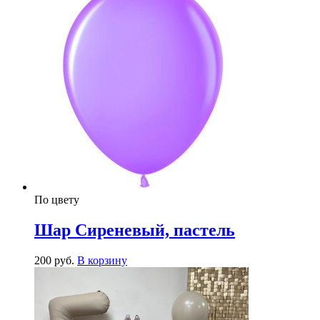
По цвету
Шар Сиреневый, пастель
200
р
уб.
В корзину