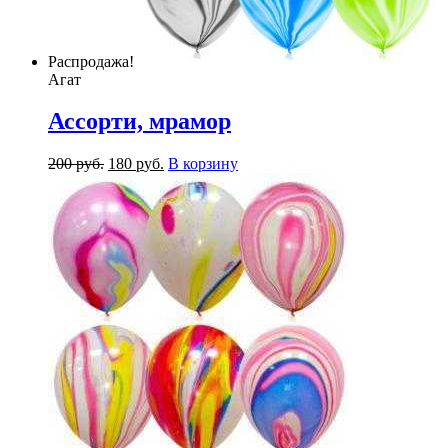
Распродажа!
Агат
Ассорти, мрамор
200
р
уб.
180
р
уб.
В корзину