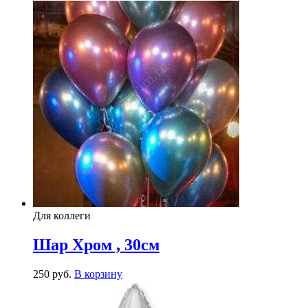
Для коллеги
Шар Хром , 30см
250
р
уб.
В корзину