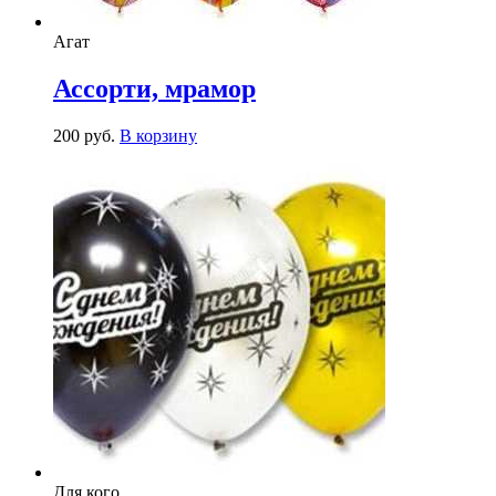
Агат
Ассорти, мрамор
200
р
уб.
В корзину
Для кого