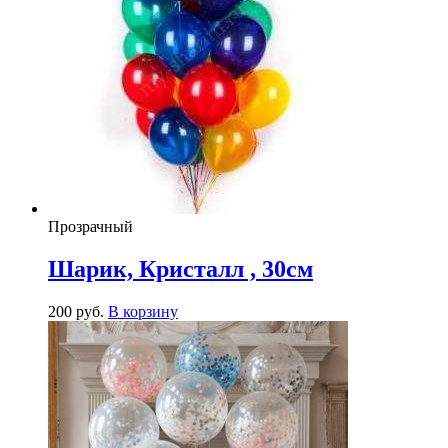
Прозрачный
Шарик, Кристалл , 30см
200
р
уб.
В корзину