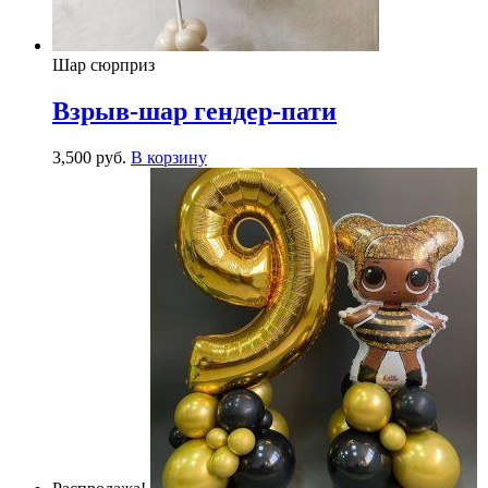
Шар сюрприз
Взрыв-шар гендер-пати
3,500
р
уб.
В корзину