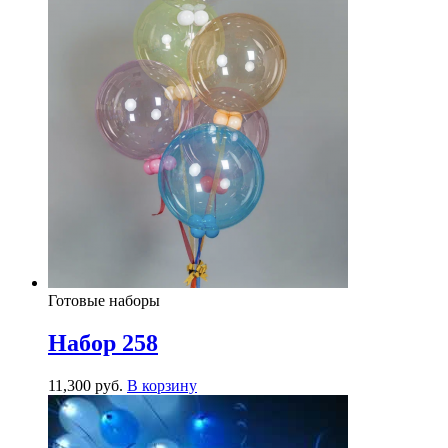
Готовые наборы
Набор 258
11,300
р
уб.
В корзину