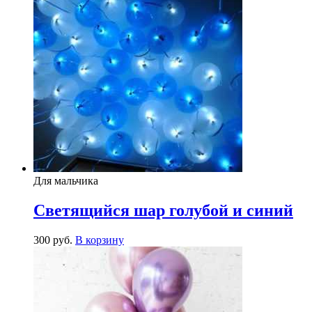
Для мальчика
Светящийся шар голубой и синий
300
р
уб.
В корзину