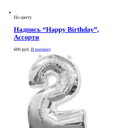
По цвету
Надпись “Happy Birthday”,
Ассорти
600
р
уб.
В корзину