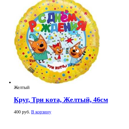
Желтый
Круг, Три кота, Желтый, 46см
400
р
уб.
В корзину