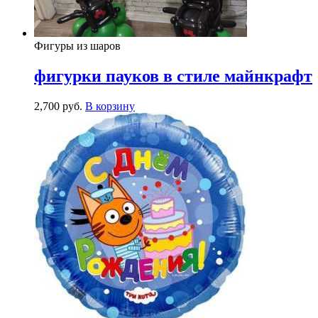
Фигуры из шаров
фигурки пауков в стиле майнкрафт
2,700
р
уб.
В корзину