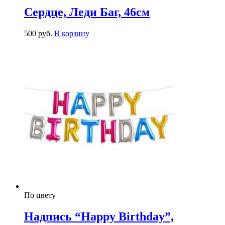
Сердце, Леди Баг, 46см
500
р
уб.
В корзину
По цвету
Надпись “Happy Birthday”,