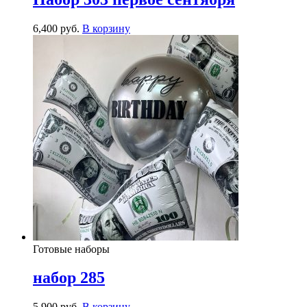
6,400
р
уб.
В корзину
Готовые наборы
набор 285
5,900
р
уб.
В корзину