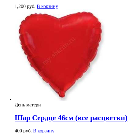
1,200
р
уб.
В корзину
День матери
Шар Сердце 46см (все расцветки)
400
р
уб.
В корзину