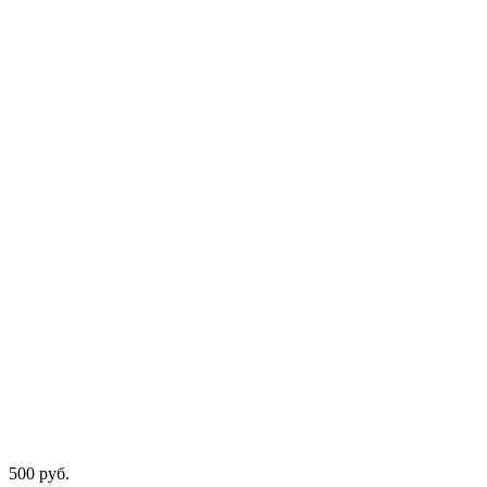
500
р
уб.