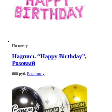
По цвету
Надпись “Happy Birthday”,
Розовый
600
р
уб.
В корзину