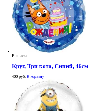
Выписка
Круг, Три кота, Синий, 46см
400
р
уб.
В корзину