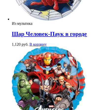
Из мультика
Шар Человек-Паук в городе
1,120
р
уб.
В корзину