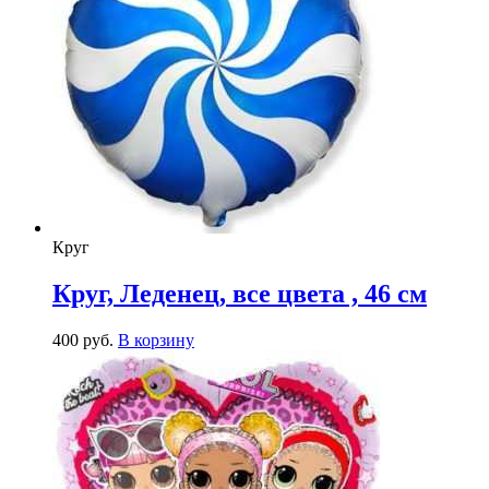
Круг
Круг, Леденец, все цвета , 46 см
400
р
уб.
В корзину