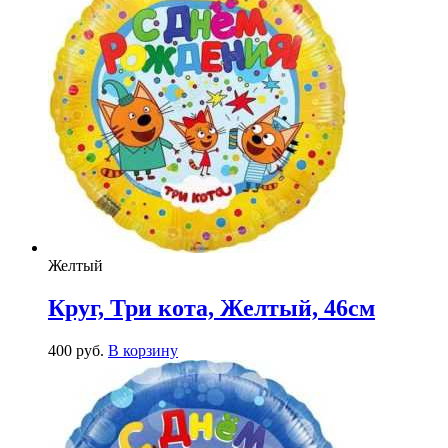
Желтый
Круг, Три кота, Желтый, 46см
400
р
уб.
В корзину