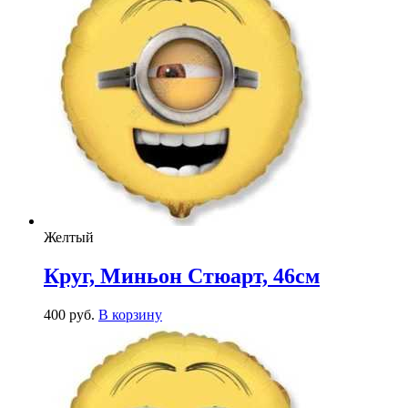
Желтый
Круг, Миньон Стюарт, 46см
400
р
уб.
В корзину