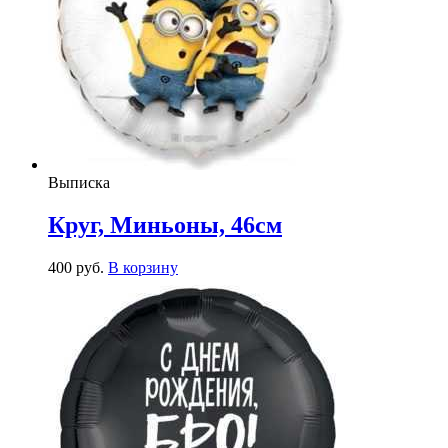
Выписка
Круг, Миньоны, 46см
400
р
уб.
В корзину