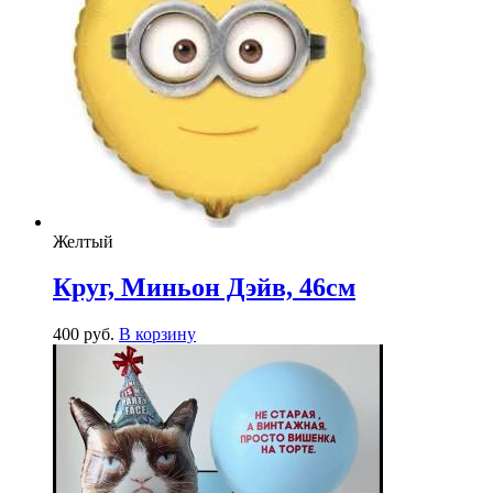
Желтый
Круг, Миньон Дэйв, 46см
400
р
уб.
В корзину