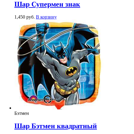
Шар Супермен знак
1,450
р
уб.
В корзину
Бэтмен
Шар Бэтмен квадратный