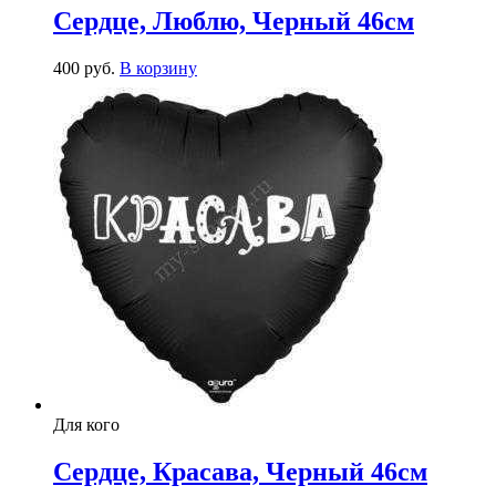
Сердце, Люблю, Черный 46см
400
р
уб.
В корзину
Для кого
Сердце, Красава, Черный 46см