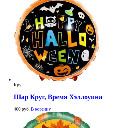
Круг
Шар Круг, Время Хэллоуина
400
р
уб.
В корзину