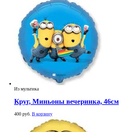
Из мультика
Круг, Миньоны вечеринка, 46см
400
р
уб.
В корзину