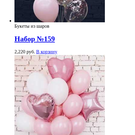
Букеты из шаров
Набор №159
2,220
р
уб.
В корзину