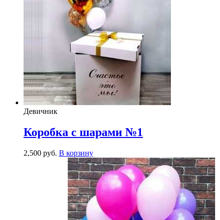
Девичник
Коробка с шарами №1
2,500
р
уб.
В корзину