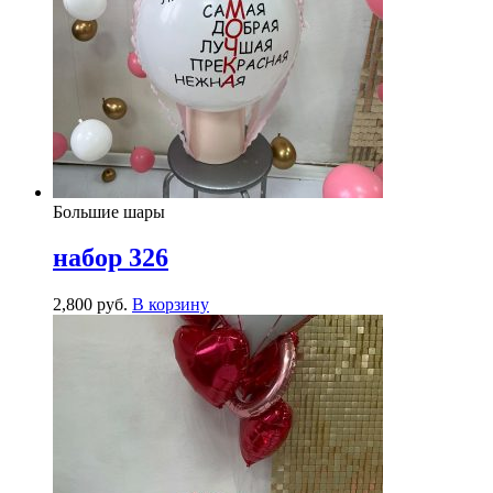
Большие шары
набор 326
2,800
р
уб.
В корзину