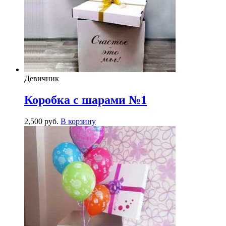
Девичник
Коробка с шарами №1
2,500
р
уб.
В корзину