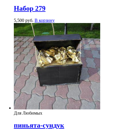
Набор 279
5,500
р
уб.
В корзину
Для Любимых
пиньята-сундук