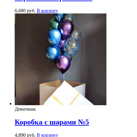
6,680
р
уб.
В корзину
Девичник
Коробка с шарами №5
4,890
р
уб.
В корзину