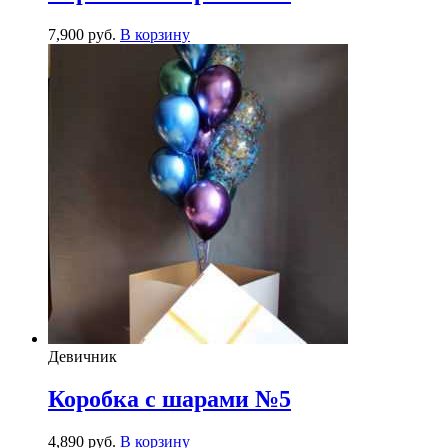
7,900
р
уб.
В корзину
Девичник
Коробка с шарами №5
4,890
р
уб.
В корзину