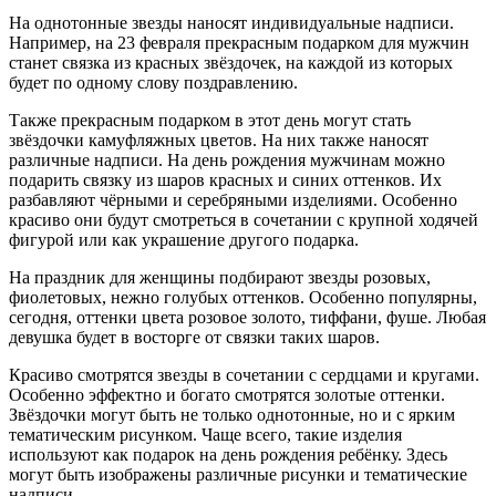
На однотонные звезды наносят индивидуальные надписи.
Например, на 23 февраля прекрасным подарком для мужчин
станет связка из красных звёздочек, на каждой из которых
будет по одному слову поздравлению.
Также прекрасным подарком в этот день могут стать
звёздочки камуфляжных цветов. На них также наносят
различные надписи. На день рождения мужчинам можно
подарить связку из шаров красных и синих оттенков. Их
разбавляют чёрными и серебряными изделиями. Особенно
красиво они будут смотреться в сочетании с крупной ходячей
фигурой или как украшение другого подарка.
На праздник для женщины подбирают звезды розовых,
фиолетовых, нежно голубых оттенков. Особенно популярны,
сегодня, оттенки цвета розовое золото, тиффани, фуше. Любая
девушка будет в восторге от связки таких шаров.
Красиво смотрятся звезды в сочетании с сердцами и кругами.
Особенно эффектно и богато смотрятся золотые оттенки.
Звёздочки могут быть не только однотонные, но и с ярким
тематическим рисунком. Чаще всего, такие изделия
используют как подарок на день рождения ребёнку. Здесь
могут быть изображены различные рисунки и тематические
надписи.