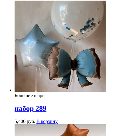
Большие шары
набор 289
5,400
р
уб.
В корзину