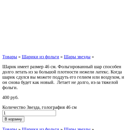
Товары
»
Шарики из фольги
»
Шары звезды
»
Шарик имеет размер 46 см. Фольгированный шар способен
долго летать из за большой плотности нежели латекс. Когда
шарик сдулся вы можете поддуть его гелием или воздухом, и
он снова будет как новый. Летает не долго, из-за тяжелой
фольги.
400
р
уб.
Количество Звезда, голография 46 см
В корзину
Товары
»
Шарики из фольги
»
Шары звезды
»