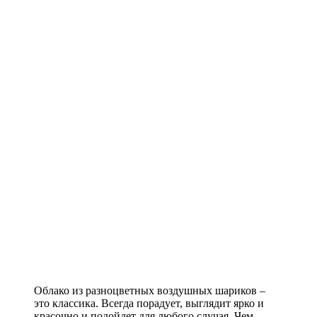
Облако из разноцветных воздушных шариков –
это классика. Всегда порадует, выглядит ярко и
красочно и подойдет для любого случая. Чем