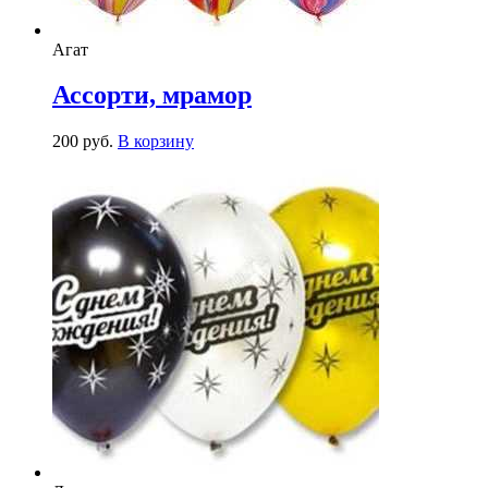
Агат
Ассорти, мрамор
200
р
уб.
В корзину