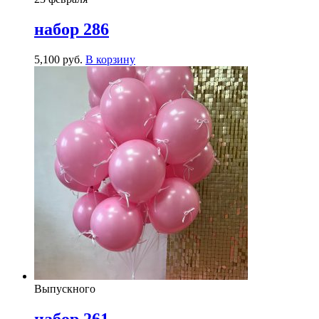
набор 286
5,100
р
уб.
В корзину
Выпускного