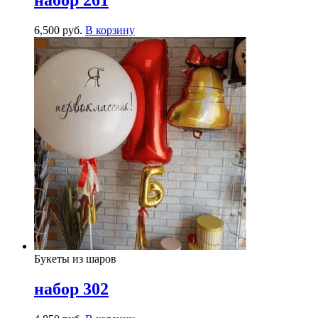
набор 261
6,500
р
уб.
В корзину
Букеты из шаров
набор 302