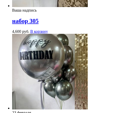
Ваша надпись
набор 305
4,600
р
уб.
В корзину
23 февраля