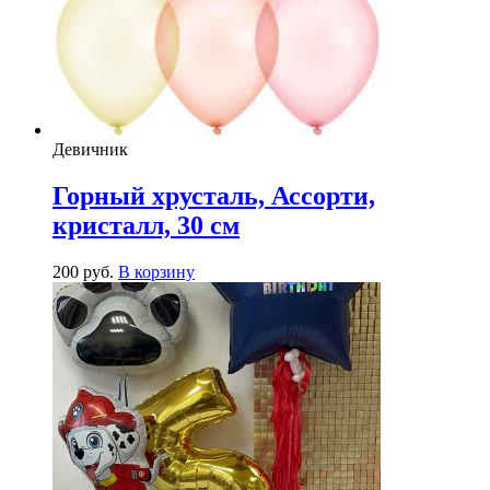
Девичник
Горный хрусталь, Ассорти,
кристалл, 30 см
200
р
уб.
В корзину