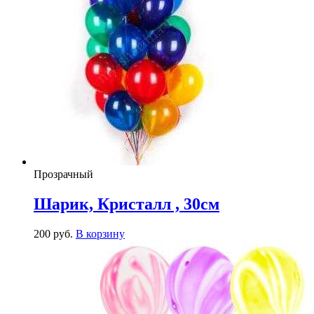
Прозрачный
Шарик, Кристалл , 30см
200
р
уб.
В корзину