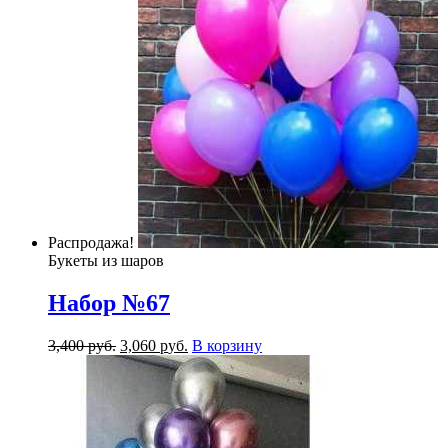
Распродажа!
Букеты из шаров
Набор №67
3,400
р
уб.
3,060
р
уб.
В корзину