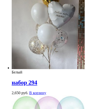
Белый
набор 294
2,650
р
уб.
В корзину